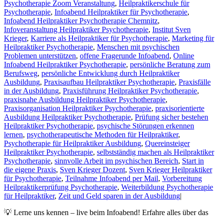
Psychotherapie Zoom Veranstaltung
,
Heilpraktikerschule für
Psychotherapie
,
Infoabend Heilpraktiker für Psychotherapie
,
Infoabend Heilpraktiker Psychotherapie Chemnitz
,
Infoveranstaltung Heilpraktiker Psychotherapie
,
Institut Sven
Krieger
,
Karriere als Heilpraktiker für Psychotherapie
,
Marketing für
Heilpraktiker Psychotherapie
,
Menschen mit psychischen
Problemen unterstützen
,
offene Fragerunde Infoabend
,
Online
Infoabend Heilpraktiker Psychotherapie
,
persönliche Beratung zum
Berufsweg
,
persönliche Entwicklung durch Heilpraktiker
Ausbildung
,
Praxisaufbau Heilpraktiker Psychotherapie
,
Praxisfälle
in der Ausbildung
,
Praxisführung Heilpraktiker Psychotherapie
,
praxisnahe Ausbildung Heilpraktiker Psychotherapie
,
Praxisorganisation Heilpraktiker Psychotherapie
,
praxisorientierte
Ausbildung Heilpraktiker Psychotherapie
,
Prüfung sicher bestehen
Heilpraktiker Psychotherapie
,
psychische Störungen erkennen
lernen
,
psychotherapeutische Methoden für Heilpraktiker
,
Psychotherapie für Heilpraktiker Ausbildung
,
Quereinsteiger
Heilpraktiker Psychotherapie
,
selbstständig machen als Heilpraktiker
Psychotherapie
,
sinnvolle Arbeit im psychischen Bereich
,
Start in
die eigene Praxis
,
Sven Krieger Dozent
,
Sven Krieger Heilpraktiker
für Psychotherapie
,
Teilnahme Infoabend per Mail
,
Vorbereitung
Heilpraktikerprüfung Psychotherapie
,
Weiterbildung Psychotherapie
für Heilpraktiker
,
Zeit und Geld sparen in der Ausbildung
|
💡 Lerne uns kennen – live beim Infoabend! Erfahre alles über das