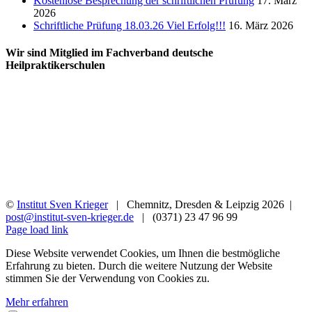
Kostenlose Besprechung der schriftlichen Prüfung
17. März
2026
Schriftliche Prüfung 18.03.26 Viel Erfolg!!!
16. März 2026
Wir sind Mitglied im Fachverband deutsche
Heilpraktikerschulen
©
Institut Sven Krieger
| Chemnitz, Dresden & Leipzig
2026 |
post@institut-sven-krieger.de
| (0371) 23 47 96 99
Facebook
YouTube
Instagram
Rss
Page load link
Diese Website verwendet Cookies, um Ihnen die bestmögliche
Erfahrung zu bieten. Durch die weitere Nutzung der Website
stimmen Sie der Verwendung von Cookies zu.
Mehr erfahren