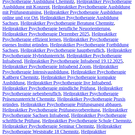
Psychotherapie Ausbildung Chemnitz
,
Heilpraktiker Psychotherapie
Ausbildung mit Konzept
,
Heilpraktiker Psychotherapie Ausbildung
mit Prüfungstraining
,
Heilpraktiker Psychotherapie Ausbildung
online und vor Ort
,
Heilpraktiker Psychotherapie Ausbildung
Sachsen
,
Heilpraktiker Psychotherapie Beratung Chemnitz
,
Heilpraktiker Psychotherapie berufliche Neuorientierung
,
Heilpraktiker Psychotherapie Dezember 2025
,
Heilpraktiker
Psychotherapie effizient lernen
,
Heilpraktiker Psychotherapie
eigenes Institut gründen
,
Heilpraktiker Psychotherapie Fortbildung
Sachsen
,
Heilpraktiker Psychotherapie hauptberuflich
,
Heilpraktiker
Psychotherapie Hybridunterricht
,
Heilpraktiker Psychotherapie
Infoabend
,
Heilpraktiker Psychotherapie Infoabend 19.12.2025
,
Heilpraktiker Psychotherapie Infoabend Zoom
,
Heilpraktiker
Psychotherapie Intensivausbildung
,
Heilpraktiker Psychotherapie
Kaßberg Chemnitz
,
Heilpraktiker Psychotherapie kompakte
Ausbildung
,
Heilpraktiker Psychotherapie live Infoabend
,
Heilpraktiker Psychotherapie mündliche Prüfung
,
Heilpraktiker
Psychotherapie nebenberuflich
,
Heilpraktiker Psychotherapie
Präsenzunterricht Chemnitz
,
Heilpraktiker Psychotherapie Praxis
gründen
,
Heilpraktiker Psychotherapie Prüfungsangst abbauen
,
Heilpraktiker Psychotherapie Prüfungsvorbereitung
,
Heilpraktiker
Psychotherapie Sachsen Infoabend
,
Heilpraktiker Psychotherapie
schriftliche Prüfung
,
Heilpraktiker Psychotherapie Schule Chemnitz
,
Heilpraktiker Psychotherapie Seminar Chemnitz
,
Heilpraktiker
Psychotherapie Weststraße 18 Chemnitz
,
Heilpraktiker