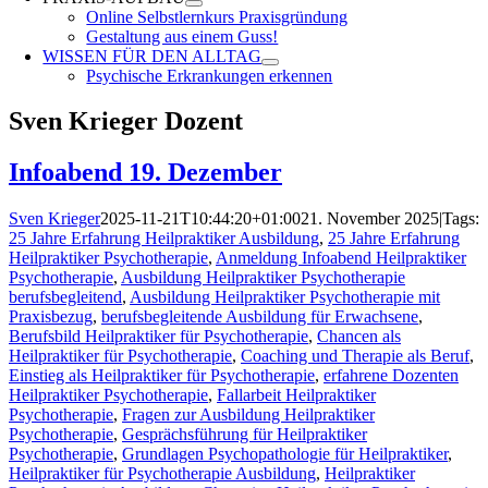
Online Selbstlernkurs Praxisgründung
Gestaltung aus einem Guss!
WISSEN FÜR DEN ALLTAG
Psychische Erkrankungen erkennen
Sven Krieger Dozent
Infoabend 19. Dezember
Sven Krieger
2025-11-21T10:44:20+01:00
21. November 2025
|
Tags:
25 Jahre Erfahrung Heilpraktiker Ausbildung
,
25 Jahre Erfahrung
Heilpraktiker Psychotherapie
,
Anmeldung Infoabend Heilpraktiker
Psychotherapie
,
Ausbildung Heilpraktiker Psychotherapie
berufsbegleitend
,
Ausbildung Heilpraktiker Psychotherapie mit
Praxisbezug
,
berufsbegleitende Ausbildung für Erwachsene
,
Berufsbild Heilpraktiker für Psychotherapie
,
Chancen als
Heilpraktiker für Psychotherapie
,
Coaching und Therapie als Beruf
,
Einstieg als Heilpraktiker für Psychotherapie
,
erfahrene Dozenten
Heilpraktiker Psychotherapie
,
Fallarbeit Heilpraktiker
Psychotherapie
,
Fragen zur Ausbildung Heilpraktiker
Psychotherapie
,
Gesprächsführung für Heilpraktiker
Psychotherapie
,
Grundlagen Psychopathologie für Heilpraktiker
,
Heilpraktiker für Psychotherapie Ausbildung
,
Heilpraktiker