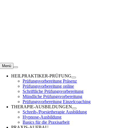
Zum
Inhalt
springen
Menü
HEILPRAKTIKER-PRÜFUNG
Prüfungsvorbereitung Präsenz
Prüfungsvorbereitung online
Schriftliche Prüfungsvorbereitung
Mündliche Prüfungsvorbereitung
Prüfungsvorbereitung Einzelcoaching
THERAPIE-AUSBILDUNGEN
Schreib-/Poesietherapie Ausbildung
Hypnose-Ausbildung
Basics für die Praxisarbeit
PRAXIS-AUFBAU