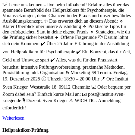
💡 Lerne uns kennen – live beim Infoabend! Erfahre alles über das
spannende Berufsbild des Heilpraktikers für Psychotherapie, die
Voraussetzungen, deine Chancen in der Praxis und unser bewährtes
Ausbildungskonzept. ✨ Das erwartet dich an diesem Abend: 🔹
Klarer Überblick über unsere Ausbildung 🔹 Praktische Tipps für
den erfolgreichen Start in deine eigene Praxis 🔹 Strategien, wie du
die Prüfung sicher bestehst 🔹 Offene Fragerunde 💡 Darum lohnt
sich dein Kommen: ✔️ Über 25 Jahre Erfahrung in der Ausbildung
von Heilpraktikern für Psychotherapie ✔️ Ein Konzept, das dir Zeit,
Geld und Umwege spart ✔️ Alles, was du für den Praxisstart
brauchst: intensive Prüfungsvorbereitung, praxisnahe Methoden,
Praxisführung inkl. Organisation & Marketing 📅 Termin: Freitag,
19. Dezember 2025 🕡 Uhrzeit: 18:30 – 20:00 Uhr 📍 Ort: Institut
Sven Krieger, Weststraße 18, 09112 Chemnitz 💻 Oder bequem per
Zoom dabei sein? Einfach kurze Mail an: 📧 post@institut-sven-
krieger.de 🎙️ Dozent: Sven Krieger ⚠️ WICHTIG: Anmeldung
erforderlich!
Weiterlesen
Heilpraktiker-Prüfung