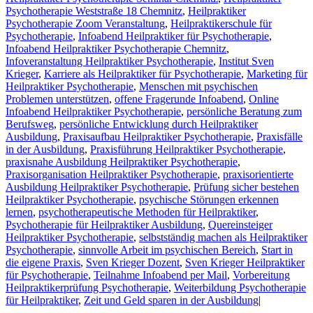
Psychotherapie Weststraße 18 Chemnitz
,
Heilpraktiker
Psychotherapie Zoom Veranstaltung
,
Heilpraktikerschule für
Psychotherapie
,
Infoabend Heilpraktiker für Psychotherapie
,
Infoabend Heilpraktiker Psychotherapie Chemnitz
,
Infoveranstaltung Heilpraktiker Psychotherapie
,
Institut Sven
Krieger
,
Karriere als Heilpraktiker für Psychotherapie
,
Marketing für
Heilpraktiker Psychotherapie
,
Menschen mit psychischen
Problemen unterstützen
,
offene Fragerunde Infoabend
,
Online
Infoabend Heilpraktiker Psychotherapie
,
persönliche Beratung zum
Berufsweg
,
persönliche Entwicklung durch Heilpraktiker
Ausbildung
,
Praxisaufbau Heilpraktiker Psychotherapie
,
Praxisfälle
in der Ausbildung
,
Praxisführung Heilpraktiker Psychotherapie
,
praxisnahe Ausbildung Heilpraktiker Psychotherapie
,
Praxisorganisation Heilpraktiker Psychotherapie
,
praxisorientierte
Ausbildung Heilpraktiker Psychotherapie
,
Prüfung sicher bestehen
Heilpraktiker Psychotherapie
,
psychische Störungen erkennen
lernen
,
psychotherapeutische Methoden für Heilpraktiker
,
Psychotherapie für Heilpraktiker Ausbildung
,
Quereinsteiger
Heilpraktiker Psychotherapie
,
selbstständig machen als Heilpraktiker
Psychotherapie
,
sinnvolle Arbeit im psychischen Bereich
,
Start in
die eigene Praxis
,
Sven Krieger Dozent
,
Sven Krieger Heilpraktiker
für Psychotherapie
,
Teilnahme Infoabend per Mail
,
Vorbereitung
Heilpraktikerprüfung Psychotherapie
,
Weiterbildung Psychotherapie
für Heilpraktiker
,
Zeit und Geld sparen in der Ausbildung
|