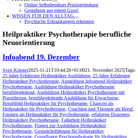
Online Selbstlernkurs Praxisgründung
Gestaltung aus einem Guss!
WISSEN FÜR DEN ALLTAG
Psychische Erkrankungen erkennen
Heilpraktiker Psychotherapie berufliche
Neuorientierung
Infoabend 19. Dezember
Sven Krieger
2025-11-21T10:44:20+01:00
21. November 2025
|
Tags:
25 Jahre Erfahrung Heilpraktiker Ausbildung
,
25 Jahre Erfahrung
Heilpraktiker Psychotherapie
,
Anmeldung Infoabend Heilpraktiker
Psychotherapie
,
Ausbildung Heilpraktiker Psychotherapie
berufsbegleitend
,
Ausbildung Heilpraktiker Psychotherapie mit
Praxisbezug
,
berufsbegleitende Ausbildung für Erwachsene
,
Berufsbild Heilpraktiker für Psychotherapie
,
Chancen als
Heilpraktiker für Psychotherapie
,
Coaching und Therapie als Beruf
,
Einstieg als Heilpraktiker für Psychotherapie
,
erfahrene Dozenten
Heilpraktiker Psychotherapie
,
Fallarbeit Heilpraktiker
Psychotherapie
,
Fragen zur Ausbildung Heilpraktiker
Psychotherapie
,
Gesprächsführung für Heilpraktiker
Psychotherapie
,
Grundlagen Psychopathologie für Heilpraktiker
,