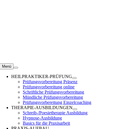
Zum
Inhalt
springen
Menü
HEILPRAKTIKER-PRÜFUNG
Prüfungsvorbereitung Präsenz
Prüfungsvorbereitung online
Schriftliche Prüfungsvorbereitung
Mündliche Prüfungsvorbereitung
Prüfungsvorbereitung Einzelcoaching
THERAPIE-AUSBILDUNGEN
Schreib-/Poesietherapie Ausbildung
Hypnose-Ausbildung
Basics für die Praxisarbeit
PRAXIS-AUFBAU