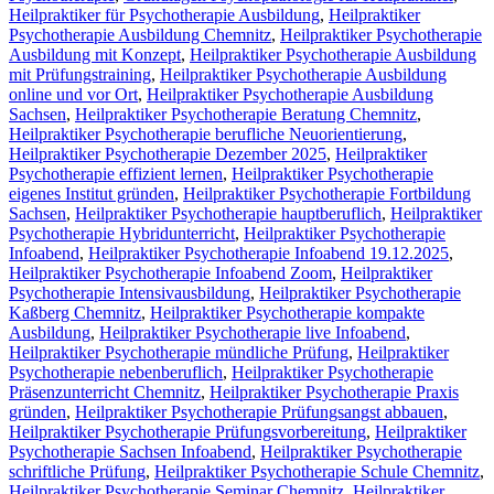
Heilpraktiker für Psychotherapie Ausbildung
,
Heilpraktiker
Psychotherapie Ausbildung Chemnitz
,
Heilpraktiker Psychotherapie
Ausbildung mit Konzept
,
Heilpraktiker Psychotherapie Ausbildung
mit Prüfungstraining
,
Heilpraktiker Psychotherapie Ausbildung
online und vor Ort
,
Heilpraktiker Psychotherapie Ausbildung
Sachsen
,
Heilpraktiker Psychotherapie Beratung Chemnitz
,
Heilpraktiker Psychotherapie berufliche Neuorientierung
,
Heilpraktiker Psychotherapie Dezember 2025
,
Heilpraktiker
Psychotherapie effizient lernen
,
Heilpraktiker Psychotherapie
eigenes Institut gründen
,
Heilpraktiker Psychotherapie Fortbildung
Sachsen
,
Heilpraktiker Psychotherapie hauptberuflich
,
Heilpraktiker
Psychotherapie Hybridunterricht
,
Heilpraktiker Psychotherapie
Infoabend
,
Heilpraktiker Psychotherapie Infoabend 19.12.2025
,
Heilpraktiker Psychotherapie Infoabend Zoom
,
Heilpraktiker
Psychotherapie Intensivausbildung
,
Heilpraktiker Psychotherapie
Kaßberg Chemnitz
,
Heilpraktiker Psychotherapie kompakte
Ausbildung
,
Heilpraktiker Psychotherapie live Infoabend
,
Heilpraktiker Psychotherapie mündliche Prüfung
,
Heilpraktiker
Psychotherapie nebenberuflich
,
Heilpraktiker Psychotherapie
Präsenzunterricht Chemnitz
,
Heilpraktiker Psychotherapie Praxis
gründen
,
Heilpraktiker Psychotherapie Prüfungsangst abbauen
,
Heilpraktiker Psychotherapie Prüfungsvorbereitung
,
Heilpraktiker
Psychotherapie Sachsen Infoabend
,
Heilpraktiker Psychotherapie
schriftliche Prüfung
,
Heilpraktiker Psychotherapie Schule Chemnitz
,
Heilpraktiker Psychotherapie Seminar Chemnitz
,
Heilpraktiker