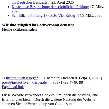
im Deutscher Bundestag.
23. April 2026
Kostenlose Besprechung der schriftlichen Prüfung
17. März
2026
Schriftliche Prüfung 18.03.26 Viel Erfolg!!!
16. März 2026
Wir sind Mitglied im Fachverband deutsche
Heilpraktikerschulen
©
Institut Sven Krieger
| Chemnitz, Dresden & Leipzig
2026 |
post@institut-sven-krieger.de
| (0371) 23 47 96 99
Facebook
YouTube
Instagram
Rss
Page load link
Diese Website verwendet Cookies, um Ihnen die bestmögliche
Erfahrung zu bieten. Durch die weitere Nutzung der Website
stimmen Sie der Verwendung von Cookies zu.