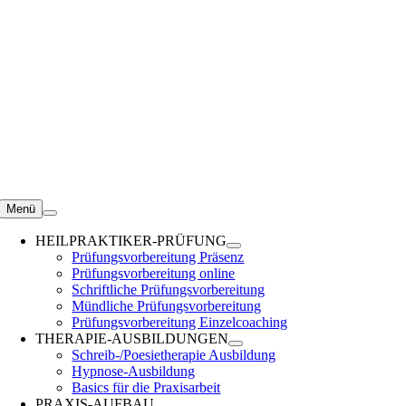
Zum
Inhalt
springen
Menü
HEILPRAKTIKER-PRÜFUNG
Prüfungsvorbereitung Präsenz
Prüfungsvorbereitung online
Schriftliche Prüfungsvorbereitung
Mündliche Prüfungsvorbereitung
Prüfungsvorbereitung Einzelcoaching
THERAPIE-AUSBILDUNGEN
Schreib-/Poesietherapie Ausbildung
Hypnose-Ausbildung
Basics für die Praxisarbeit
PRAXIS-AUFBAU