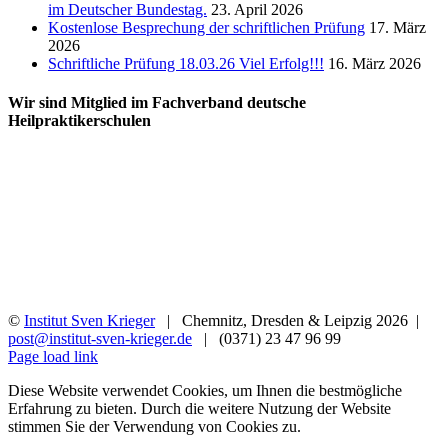
im Deutscher Bundestag.
23. April 2026
Kostenlose Besprechung der schriftlichen Prüfung
17. März
2026
Schriftliche Prüfung 18.03.26 Viel Erfolg!!!
16. März 2026
Wir sind Mitglied im Fachverband deutsche
Heilpraktikerschulen
©
Institut Sven Krieger
| Chemnitz, Dresden & Leipzig
2026 |
post@institut-sven-krieger.de
| (0371) 23 47 96 99
Facebook
YouTube
Instagram
Rss
Page load link
Diese Website verwendet Cookies, um Ihnen die bestmögliche
Erfahrung zu bieten. Durch die weitere Nutzung der Website
stimmen Sie der Verwendung von Cookies zu.