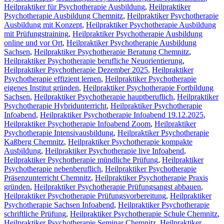
Heilpraktiker für Psychotherapie Ausbildung
,
Heilpraktiker
Psychotherapie Ausbildung Chemnitz
,
Heilpraktiker Psychotherapie
Ausbildung mit Konzept
,
Heilpraktiker Psychotherapie Ausbildung
mit Prüfungstraining
,
Heilpraktiker Psychotherapie Ausbildung
online und vor Ort
,
Heilpraktiker Psychotherapie Ausbildung
Sachsen
,
Heilpraktiker Psychotherapie Beratung Chemnitz
,
Heilpraktiker Psychotherapie berufliche Neuorientierung
,
Heilpraktiker Psychotherapie Dezember 2025
,
Heilpraktiker
Psychotherapie effizient lernen
,
Heilpraktiker Psychotherapie
eigenes Institut gründen
,
Heilpraktiker Psychotherapie Fortbildung
Sachsen
,
Heilpraktiker Psychotherapie hauptberuflich
,
Heilpraktiker
Psychotherapie Hybridunterricht
,
Heilpraktiker Psychotherapie
Infoabend
,
Heilpraktiker Psychotherapie Infoabend 19.12.2025
,
Heilpraktiker Psychotherapie Infoabend Zoom
,
Heilpraktiker
Psychotherapie Intensivausbildung
,
Heilpraktiker Psychotherapie
Kaßberg Chemnitz
,
Heilpraktiker Psychotherapie kompakte
Ausbildung
,
Heilpraktiker Psychotherapie live Infoabend
,
Heilpraktiker Psychotherapie mündliche Prüfung
,
Heilpraktiker
Psychotherapie nebenberuflich
,
Heilpraktiker Psychotherapie
Präsenzunterricht Chemnitz
,
Heilpraktiker Psychotherapie Praxis
gründen
,
Heilpraktiker Psychotherapie Prüfungsangst abbauen
,
Heilpraktiker Psychotherapie Prüfungsvorbereitung
,
Heilpraktiker
Psychotherapie Sachsen Infoabend
,
Heilpraktiker Psychotherapie
schriftliche Prüfung
,
Heilpraktiker Psychotherapie Schule Chemnitz
,
Heilpraktiker Psychotherapie Seminar Chemnitz
,
Heilpraktiker