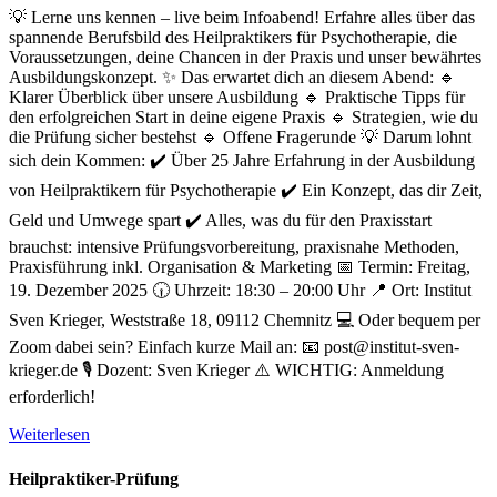
💡 Lerne uns kennen – live beim Infoabend! Erfahre alles über das
spannende Berufsbild des Heilpraktikers für Psychotherapie, die
Voraussetzungen, deine Chancen in der Praxis und unser bewährtes
Ausbildungskonzept. ✨ Das erwartet dich an diesem Abend: 🔹
Klarer Überblick über unsere Ausbildung 🔹 Praktische Tipps für
den erfolgreichen Start in deine eigene Praxis 🔹 Strategien, wie du
die Prüfung sicher bestehst 🔹 Offene Fragerunde 💡 Darum lohnt
sich dein Kommen: ✔️ Über 25 Jahre Erfahrung in der Ausbildung
von Heilpraktikern für Psychotherapie ✔️ Ein Konzept, das dir Zeit,
Geld und Umwege spart ✔️ Alles, was du für den Praxisstart
brauchst: intensive Prüfungsvorbereitung, praxisnahe Methoden,
Praxisführung inkl. Organisation & Marketing 📅 Termin: Freitag,
19. Dezember 2025 🕡 Uhrzeit: 18:30 – 20:00 Uhr 📍 Ort: Institut
Sven Krieger, Weststraße 18, 09112 Chemnitz 💻 Oder bequem per
Zoom dabei sein? Einfach kurze Mail an: 📧 post@institut-sven-
krieger.de 🎙️ Dozent: Sven Krieger ⚠️ WICHTIG: Anmeldung
erforderlich!
Weiterlesen
Heilpraktiker-Prüfung