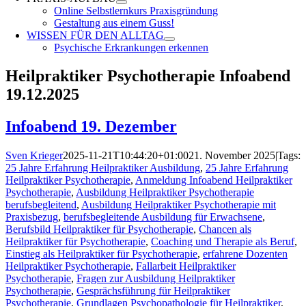
Online Selbstlernkurs Praxisgründung
Gestaltung aus einem Guss!
WISSEN FÜR DEN ALLTAG
Psychische Erkrankungen erkennen
Heilpraktiker Psychotherapie Infoabend
19.12.2025
Infoabend 19. Dezember
Sven Krieger
2025-11-21T10:44:20+01:00
21. November 2025
|
Tags:
25 Jahre Erfahrung Heilpraktiker Ausbildung
,
25 Jahre Erfahrung
Heilpraktiker Psychotherapie
,
Anmeldung Infoabend Heilpraktiker
Psychotherapie
,
Ausbildung Heilpraktiker Psychotherapie
berufsbegleitend
,
Ausbildung Heilpraktiker Psychotherapie mit
Praxisbezug
,
berufsbegleitende Ausbildung für Erwachsene
,
Berufsbild Heilpraktiker für Psychotherapie
,
Chancen als
Heilpraktiker für Psychotherapie
,
Coaching und Therapie als Beruf
,
Einstieg als Heilpraktiker für Psychotherapie
,
erfahrene Dozenten
Heilpraktiker Psychotherapie
,
Fallarbeit Heilpraktiker
Psychotherapie
,
Fragen zur Ausbildung Heilpraktiker
Psychotherapie
,
Gesprächsführung für Heilpraktiker
Psychotherapie
,
Grundlagen Psychopathologie für Heilpraktiker
,