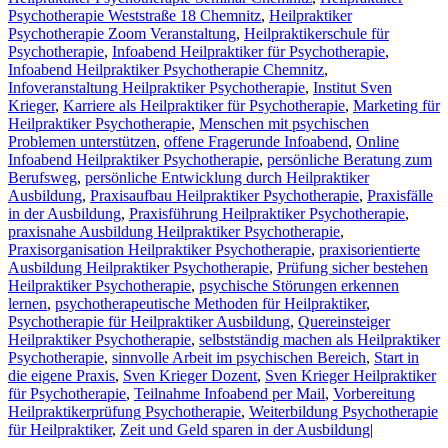
Psychotherapie Weststraße 18 Chemnitz
,
Heilpraktiker
Psychotherapie Zoom Veranstaltung
,
Heilpraktikerschule für
Psychotherapie
,
Infoabend Heilpraktiker für Psychotherapie
,
Infoabend Heilpraktiker Psychotherapie Chemnitz
,
Infoveranstaltung Heilpraktiker Psychotherapie
,
Institut Sven
Krieger
,
Karriere als Heilpraktiker für Psychotherapie
,
Marketing für
Heilpraktiker Psychotherapie
,
Menschen mit psychischen
Problemen unterstützen
,
offene Fragerunde Infoabend
,
Online
Infoabend Heilpraktiker Psychotherapie
,
persönliche Beratung zum
Berufsweg
,
persönliche Entwicklung durch Heilpraktiker
Ausbildung
,
Praxisaufbau Heilpraktiker Psychotherapie
,
Praxisfälle
in der Ausbildung
,
Praxisführung Heilpraktiker Psychotherapie
,
praxisnahe Ausbildung Heilpraktiker Psychotherapie
,
Praxisorganisation Heilpraktiker Psychotherapie
,
praxisorientierte
Ausbildung Heilpraktiker Psychotherapie
,
Prüfung sicher bestehen
Heilpraktiker Psychotherapie
,
psychische Störungen erkennen
lernen
,
psychotherapeutische Methoden für Heilpraktiker
,
Psychotherapie für Heilpraktiker Ausbildung
,
Quereinsteiger
Heilpraktiker Psychotherapie
,
selbstständig machen als Heilpraktiker
Psychotherapie
,
sinnvolle Arbeit im psychischen Bereich
,
Start in
die eigene Praxis
,
Sven Krieger Dozent
,
Sven Krieger Heilpraktiker
für Psychotherapie
,
Teilnahme Infoabend per Mail
,
Vorbereitung
Heilpraktikerprüfung Psychotherapie
,
Weiterbildung Psychotherapie
für Heilpraktiker
,
Zeit und Geld sparen in der Ausbildung
|